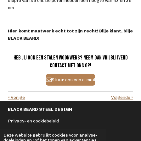
diepte van 35 cm. De poten hebben een hoogte van 43 en 35
cm.
Hier komt maatwerk echt tot zijn recht! Blije klant, blije
BLACK BEARD!
Heb jij ook een stalen woonwens? Neem dan vrijblijvend
contact met ons op!
Stuur ons een e-mail
«
Vorige
Volgende
»
BLACK BEARD STEEL DESIGN
Privacy- en cookiebeleid
Deze website gebruikt cookies voor analyse-
© 2021 - 2026 BLACK BEARD STEEL DESIGN
doeleinden en/of het tonen van advertenties.