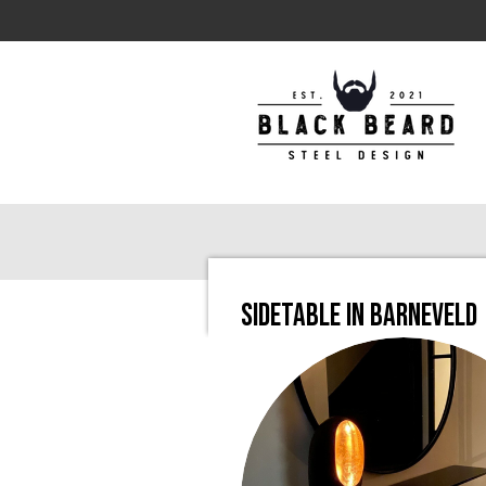
Ga
direct
naar
de
hoofdinhoud
Sidetable in Barneveld